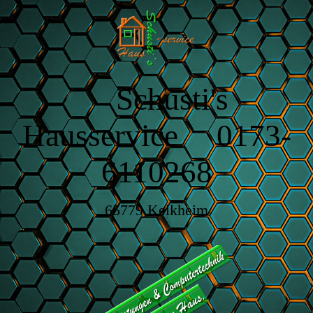
Schusti's
Hausservice 0173-
6110268
65779 Kelkheim